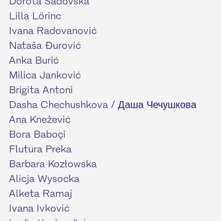
Dorota Sadovská
Lilla Lőrinc
Ivana Radovanović
Nataša Đurović
Anka Burić
Milica Janković
Brigita Antoni
Dasha Chechushkova / Даша Чечушкова
Ana Knežević
Bora Baboçi
Flutura Preka
Barbara Kozłowska
Alicja Wysocka
Alketa Ramaj
Ivana Ivković