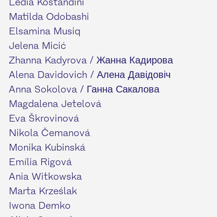
Ledia Kostandini
Matilda Odobashi
Elsamina Musiq
Jelena Micić
Zhanna Kadyrova / Жанна Кадирова
Alena Davidovich / Алена Давідовіч
Anna Sokolova / Ганна Сакалова
Magdalena Jetelová
Eva Škrovinová
Nikola Čemanová
Monika Kubinská
Emília Rigová
Ania Witkowska
Marta Krześlak
Iwona Demko